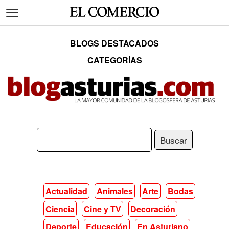
BLOGS DESTACADOS
CATEGORÍAS
Actualidad
Animales
Arte
Bodas
Ciencia
Cine y TV
Decoración
Deporte
Educación
En Asturiano