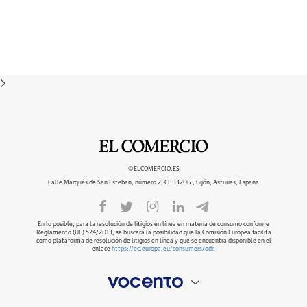
>
©ELCOMERCIO.ES
Calle Marqués de San Esteban, número 2, CP 33206 , Gijón, Asturias, España
En lo posible, para la resolución de litigios en línea en materia de consumo conforme
Reglamento (UE) 524/2013, se buscará la posibilidad que la Comisión Europea facilita
como plataforma de resolución de litigios en línea y que se encuentra disponible en el
enlace
https://ec.europa.eu/consumers/odr
.