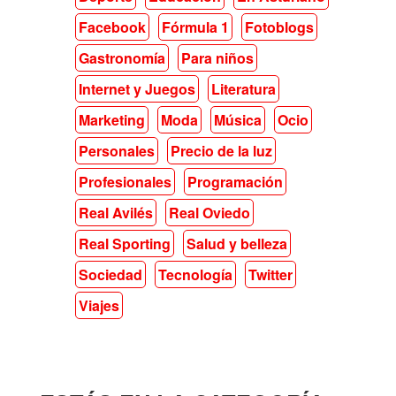
Facebook
Fórmula 1
Fotoblogs
Gastronomía
Para niños
Internet y Juegos
Literatura
Marketing
Moda
Música
Ocio
Personales
Precio de la luz
Profesionales
Programación
Real Avilés
Real Oviedo
Real Sporting
Salud y belleza
Sociedad
Tecnología
Twitter
Viajes