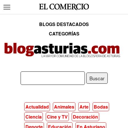
BLOGS DESTACADOS
CATEGORÍAS
Actualidad
Animales
Arte
Bodas
Ciencia
Cine y TV
Decoración
Deporte
Educación
En Asturiano