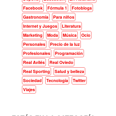
Facebook
Fórmula 1
Fotoblogs
Gastronomía
Para niños
Internet y Juegos
Literatura
Marketing
Moda
Música
Ocio
Personales
Precio de la luz
Profesionales
Programación
Real Avilés
Real Oviedo
Real Sporting
Salud y belleza
Sociedad
Tecnología
Twitter
Viajes